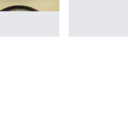
 possible
Transféré
urale
5
BD Pierre tombal la pelle aux 