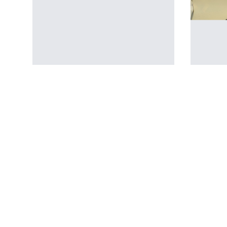
Transféré
Envoi
Montre
2
Horloge m