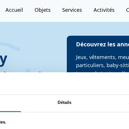
Accueil
Objets
Services
Activités
Découvrez les ann
y
Jeux, vêtements, meub
T
particuliers, baby-sitt
acheter, vendre et
trouve de tout sur K
Objets à donner
Détails
ies.
s à petit prix! c'est la plateforme de troc en