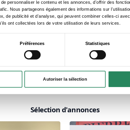
e personnaliser le contenu et les annonces, d'offrir des fonctio
n à votre portefeuille.
rafic. Nous partageons également des informations sur l'utilisati
, de publicité et d'analyse, qui peuvent combiner celles-ci avec
osant vos services et objets, découvrez ce
ils ont collectées lors de votre utilisation de leurs services.
a communauté proposent, et faites des
stème à la fois économique, écologique et
al !
Préférences
Statistiques
Autoriser la sélection
Sélection d'annonces