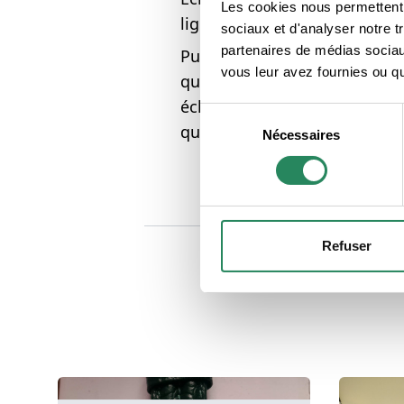
Les cookies nous permettent d
ligne solidaire qui fait du bie
sociaux et d'analyser notre t
partenaires de médias sociaux
Publiez des annonces en prop
vous leur avez fournies ou qu'
que les autres membres de l
échanges à petit prix! Un sy
Sélection
qui permet tisser du lien soci
Nécessaires
du
consentement
Refuser