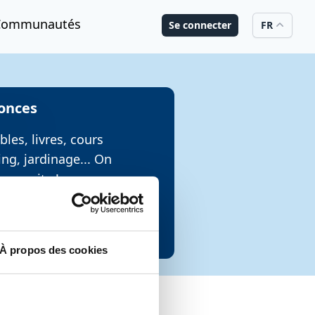
Communautés
Se connecter
FR
onces
les, livres, cours
ing, jardinage... On
ommunity !
Services à échanger
À propos des cookies