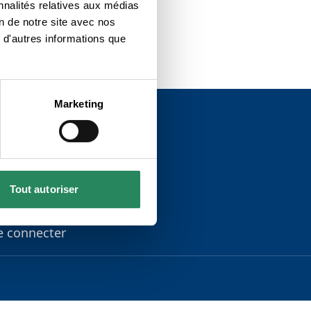
nnalités relatives aux médias
on de notre site avec nos
 d'autres informations que
Marketing
lan du site
uppression de compte
Tout autoriser
oncours
'inscrire
e connecter