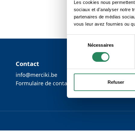
Les cookies nous permettent d
sociaux et d'analyser notre t
partenaires de médias sociaux
vous leur avez fournies ou qu'
Sélection
Nécessaires
du
Footer
consentement
Contact
info@merciki.be
Refuser
Formulaire de contact