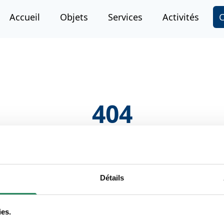
Accueil
Objets
Services
Activités
404
T
Page non trouvée
La page que vous cherchez n'existe pas ou a été déplacée.
Détails
ies.
Retour à l'accueil