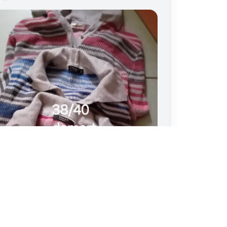
coline vend un objet
Nouveau
rap ancien brodé en coton
it 2 personnes
4 km
8