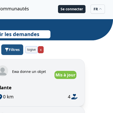
Communautés
Se connecter
FR
ir les demandes
Filtres
x
togive
Ewa donne un objet